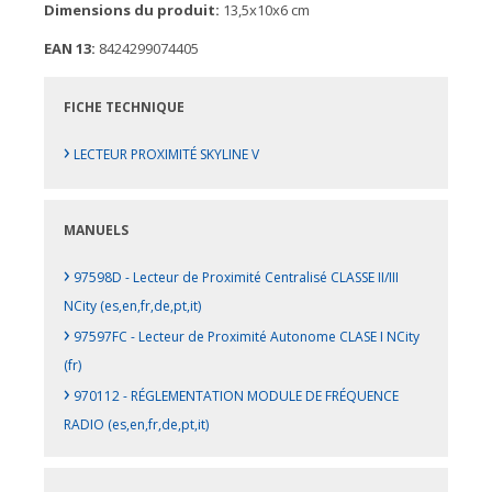
Dimensions du produit:
13,5x10x6 cm
EAN 13:
8424299074405
FICHE TECHNIQUE
›
LECTEUR PROXIMITÉ SKYLINE V
MANUELS
›
97598D - Lecteur de Proximité Centralisé CLASSE II/III
NCity (es,en,fr,de,pt,it)
›
97597FC - Lecteur de Proximité Autonome CLASE I NCity
(fr)
›
970112 - RÉGLEMENTATION MODULE DE FRÉQUENCE
RADIO (es,en,fr,de,pt,it)