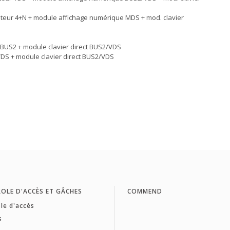
ateur 4+N + module affichage numérique MDS + mod. clavier
r BUS2 + module clavier direct BUS2/VDS
 VDS + module clavier direct BUS2/VDS
OLE D'ACCÈS ET GÂCHES
COMMEND
le d'accès
s