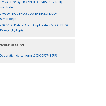
97574 - Display-Clavier DIRECT VDS-BUS2 NCity
es,en,fr,de)
970266 - DOC PROG CLAVIER DIRECT DUOX
es,en,fr,de,pt)
970052D - Platine Direct Amplificateur VIDEO DUOX
40 (es,en,fr,de,pt)
OCUMENTATION
Déclaration de conformité (DOCF07439FR)