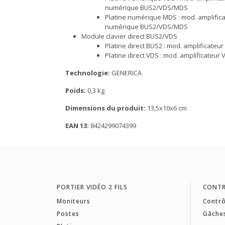
numérique BUS2/VDS/MDS
Platine numérique MDS : mod. amplific
numérique BUS2/VDS/MDS
Module clavier direct BUS2/VDS
Platine direct BUS2 : mod. amplificateu
Platine direct VDS : mod. amplificateur
Technologie:
GENERICA
Poids:
0,3 kg
Dimensions du produit:
13,5x10x6 cm
EAN 13:
8424299074399
PORTIER VIDÉO 2 FILS
CONTR
Moniteurs
Contrô
Postes
Gâche