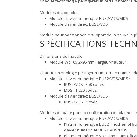
Chaque technologie peut gérer un certain nombre de
Modules disponibles :
Module clavier numérique BUS2/VDS/MDS
Module clavier direct BUS2/VDS
Module pour positionner le support de la nouvelle p
SPÉCIFICATIONS TECH
Dimensions du module.
Module W : 105,2x95 mm (largeur-hauteur).
Chaque technologie peut gérer un certain nombre de
Module clavier numérique BUS2/VDS/MDS :
BUS2/VDS : 350 codes
MDS : 1 020 codes
Module clavier direct BUS2/VDS :
BUS2/VDS : 1 code
Modules de base pour la configuration de platines e
Module clavier numérique BUS2/VDS/MDS
Platine numérique BUS2 : mod. amplif
clavier numérique BUS2/VDS/MDS
Platine numérique VDS : mod. amplific