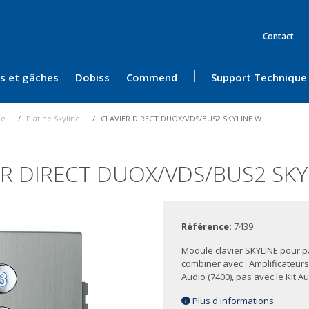
Contact
ès et gâches
Dobiss
Commend
Support Technique
ue
Platine Skyline
CLAVIER DIRECT DUOX/VDS/BUS2 SKYLINE W
ER DIRECT DUOX/VDS/BUS2 SKY
Référence:
7439
Module clavier SKYLINE pour
combiner avec : Amplificateur
Audio (7400), pas avec le Kit Au
Plus d'informations