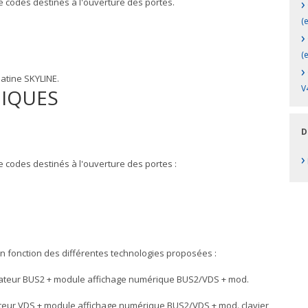
›
 codes destinés à l'ouverture des portes.
(
›
(
›
latine SKYLINE.
V
NIQUES
D
›
 codes destinés à l'ouverture des portes :
n fonction des différentes technologies proposées :
icateur BUS2 + module affichage numérique BUS2/VDS + mod.
ateur VDS + module affichage numérique BUS2/VDS + mod. clavier