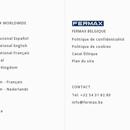
X WORLDWIDE
a
FERMAX BELGIQUE
acional Español
Politique de confidentialité
ational English
Politique de cookies
ational Français
Canal Éthique
al
Plan du site
d Kingdom
e
m - Français
CONTACT
m - Nederlands
Tel: +32 54 31 82 80
a
info@fermax.be
ka