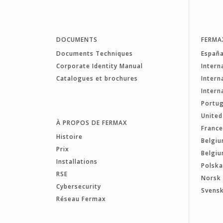
DOCUMENTS
FERMA
Documents Techniques
Españ
Corporate Identity Manual
Intern
Catalogues et brochures
Intern
Intern
Portug
Unite
À PROPOS DE FERMAX
Franc
Histoire
Belgiu
Prix
Belgiu
Installations
Polsk
RSE
Norsk
Cybersecurity
Svens
Réseau Fermax