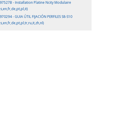
97527B - Installation Platine Ncity Modulaire
s,en,fr,de,pt,pl,it)
970294 - GUIA ÚTIL FIJACIÓN PERFILES S8-S10
s,en,fr,de,pt,pl,tr,ru,it,zh,nl)