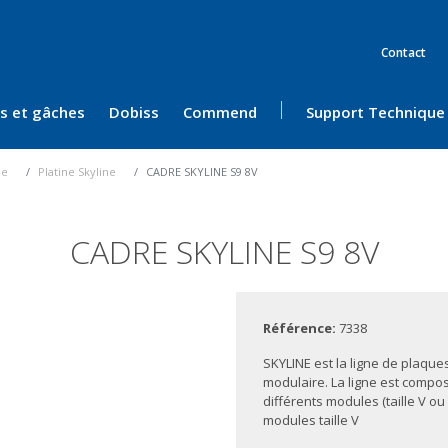
Contact
ès et gâches
Dobiss
Commend
Support Technique
ue
Platine Skyline
CADRE SKYLINE S9 8V
CADRE SKYLINE S9 8V
Référence:
7338
SKYLINE est la ligne de plaques
modulaire. La ligne est compos
différents modules (taille V ou
modules taille V