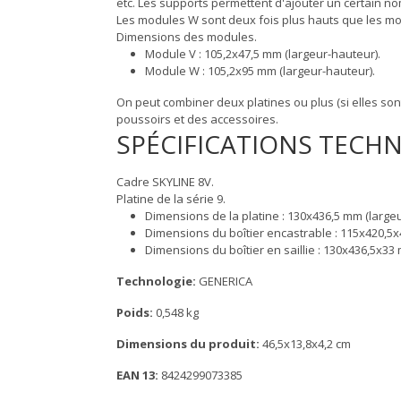
etc. Les supports permettent d'ajouter un certain nom
Les modules W sont deux fois plus hauts que les mo
Dimensions des modules.
Module V : 105,2x47,5 mm (largeur-hauteur).
Module W : 105,2x95 mm (largeur-hauteur).
On peut combiner deux platines ou plus (si elles son
poussoirs et des accessoires.
SPÉCIFICATIONS TECH
Cadre SKYLINE 8V.
Platine de la série 9.
Dimensions de la platine : 130x436,5 mm (large
Dimensions du boîtier encastrable : 115x420,5
Dimensions du boîtier en saillie : 130x436,5x3
Technologie:
GENERICA
Poids:
0,548 kg
Dimensions du produit:
46,5x13,8x4,2 cm
EAN 13:
8424299073385