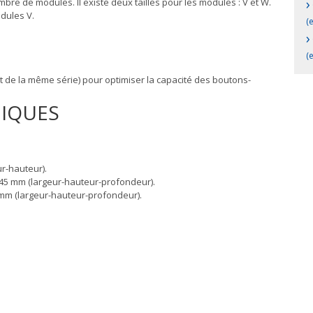
›
bre de modules. Il existe deux tailles pour les modules : V et W.
dules V.
(e
›
(e
t de la même série) pour optimiser la capacité des boutons-
NIQUES
ur-hauteur).
x45 mm (largeur-hauteur-profondeur).
3 mm (largeur-hauteur-profondeur).