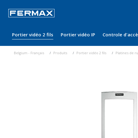
Portier vidéo 2 fils
Portier vidéo IP
Controle d'acc
Belgium - Français
Produits
Portier vidéo 2 fils
Platines de r