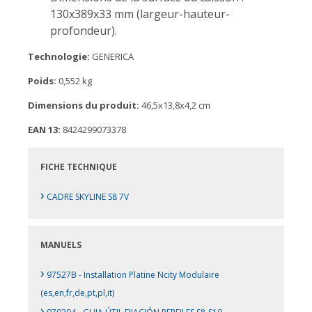
130x389x33 mm (largeur-hauteur-
profondeur).
Technologie:
GENERICA
Poids:
0,552 kg
Dimensions du produit:
46,5x13,8x4,2 cm
EAN 13:
8424299073378
FICHE TECHNIQUE
›
CADRE SKYLINE S8 7V
MANUELS
›
97527B - Installation Platine Ncity Modulaire
(es,en,fr,de,pt,pl,it)
›