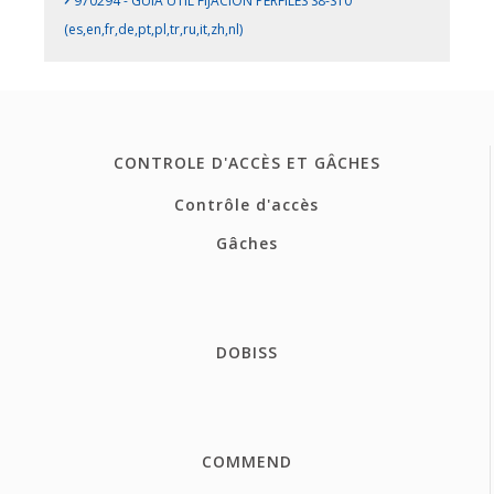
970294 - GUIA ÚTIL FIJACIÓN PERFILES S8-S10
(es,en,fr,de,pt,pl,tr,ru,it,zh,nl)
CONTROLE D'ACCÈS ET GÂCHES
Contrôle d'accès
Gâches
DOBISS
COMMEND