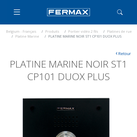
Belgium - Français
Produits
Portier vidéo 2 fils
Platines de rue
Platine Marine
PLATINE MARINE NOIR ST1 CP101 DUOX PLUS
‹
Retour
PLATINE MARINE NOIR ST1
CP101 DUOX PLUS