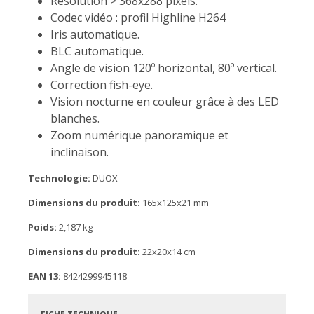
Résolution > 368x288 pixels.
Codec vidéo : profil Highline H264
Iris automatique.
BLC automatique.
Angle de vision 120º horizontal, 80º vertical.
Correction fish-eye.
Vision nocturne en couleur grâce à des LED
blanches.
Zoom numérique panoramique et
inclinaison.
Technologie:
DUOX
Dimensions du produit:
165x125x21 mm
Poids:
2,187 kg
Dimensions du produit:
22x20x14 cm
EAN 13:
8424299945118