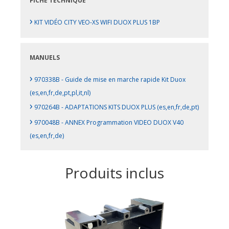
FICHE TECHNIQUE
›
KIT VIDÉO CITY VEO-XS WIFI DUOX PLUS 1BP
MANUELS
›
970338B - Guide de mise en marche rapide Kit Duox
(es,en,fr,de,pt,pl,it,nl)
›
970264B - ADAPTATIONS KITS DUOX PLUS (es,en,fr,de,pt)
›
970048B - ANNEX Programmation VIDEO DUOX V40
(es,en,fr,de)
Produits inclus