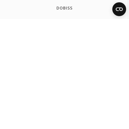
DOBISS
COMMEND
FERMAX WORLDWIDE
España
Internacional Español
International English
International Français
Portugal
United Kingdom