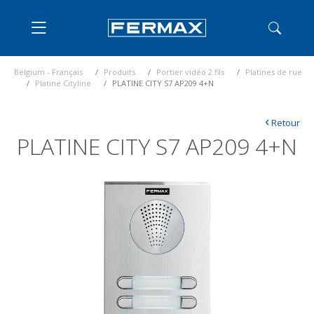
Belgium - Français
Produits
Portier vidéo 2 fils
Platines de rue
Platine Cityline
PLATINE CITY S7 AP209 4+N
‹
Retour
PLATINE CITY S7 AP209 4+N