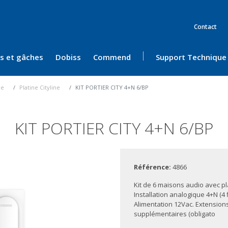
Contact
ès et gâches
Dobiss
Commend
Support Technique
ue
Platine Cityline
KIT PORTIER CITY 4+N 6/BP
KIT PORTIER CITY 4+N 6/BP
Référence:
4866
Kit de 6 maisons audio avec p
Installation analogique 4+N (4 
Alimentation 12Vac. Extension
supplémentaires (obligato