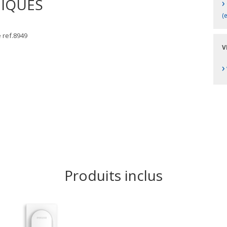
NIQUES
›
(
e ref.8949
V
›
Produits inclus