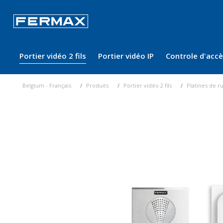
Portier vidéo 2 fils
Portier vidéo IP
Controle d'acc
Belgium - Français
Produits
Portier vidéo 2 fils
Platines de r