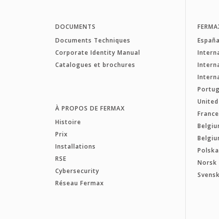
DOCUMENTS
FERMA
Documents Techniques
Españ
Corporate Identity Manual
Intern
Catalogues et brochures
Intern
Intern
Portug
Unite
À PROPOS DE FERMAX
Franc
Histoire
Belgiu
Prix
Belgiu
Installations
Polsk
RSE
Norsk
Cybersecurity
Svens
Réseau Fermax