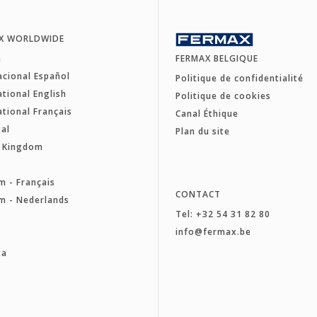
X WORLDWIDE
a
FERMAX BELGIQUE
acional Español
Politique de confidentialité
ational English
Politique de cookies
ational Français
Canal Éthique
al
Plan du site
d Kingdom
e
m - Français
CONTACT
m - Nederlands
Tel: +32 54 31 82 80
a
info@fermax.be
ka