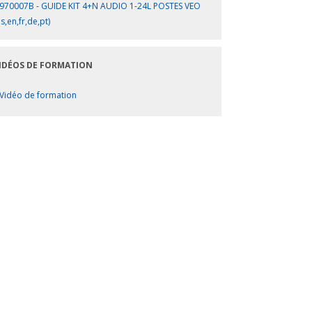
970007B - GUIDE KIT 4+N AUDIO 1-24L POSTES VEO
es,en,fr,de,pt)
IDÉOS DE FORMATION
Vidéo de formation