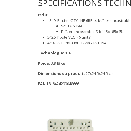
SPÉCIFICATIONS TECH
Inclut:
4849. Platine CITYLINE 6BP et boîtier encastrabl
S4: 130x199.
Boîtier encastrable S4: 115x185x45.
3426. Poste VEO. (6 units)
4802. Alimentation 12Vac/1A-DIN4.
Technologie:
4+N
Poids:
3,948 kg
Dimensions du produit:
27x24,5x24,5 cm
EAN 13:
8424299048666