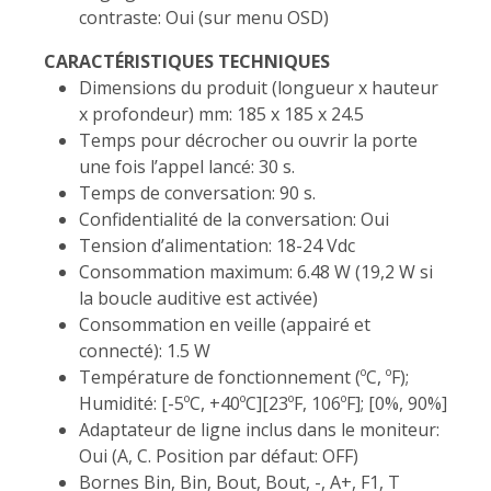
contraste: Oui (sur menu OSD)
CARACTÉRISTIQUES TECHNIQUES
Dimensions du produit (longueur x hauteur
x profondeur) mm: 185 x 185 x 24.5
Temps pour décrocher ou ouvrir la porte
une fois l’appel lancé: 30 s.
Temps de conversation: 90 s.
Confidentialité de la conversation: Oui
Tension d’alimentation: 18-24 Vdc
Consommation maximum: 6.48 W (19,2 W si
la boucle auditive est activée)
Consommation en veille (appairé et
connecté): 1.5 W
Température de fonctionnement (ºC, ºF);
Humidité: [-5ºC, +40ºC][23ºF, 106ºF]; [0%, 90%]
Adaptateur de ligne inclus dans le moniteur:
Oui (A, C. Position par défaut: OFF)
Bornes Bin, Bin, Bout, Bout, -, A+, F1, T