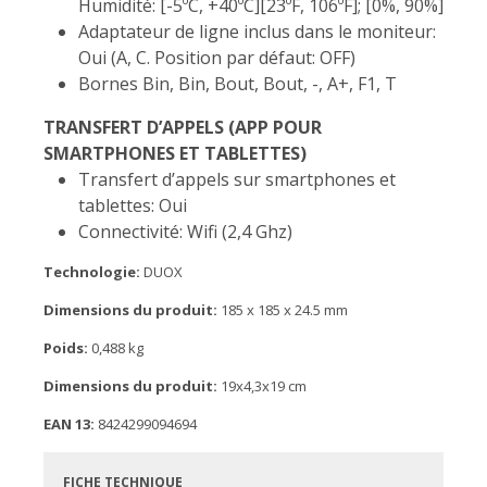
Humidité: [-5ºC, +40ºC][23ºF, 106ºF]; [0%, 90%]
Adaptateur de ligne inclus dans le moniteur:
Oui (A, C. Position par défaut: OFF)
Bornes Bin, Bin, Bout, Bout, -, A+, F1, T
TRANSFERT D’APPELS (APP POUR
SMARTPHONES ET TABLETTES)
Transfert d’appels sur smartphones et
tablettes: Oui
Connectivité: Wifi (2,4 Ghz)
Technologie:
DUOX
Dimensions du produit:
185 x 185 x 24.5 mm
Poids:
0,488 kg
Dimensions du produit:
19x4,3x19 cm
EAN 13:
8424299094694
FICHE TECHNIQUE