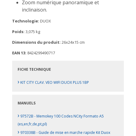
Zoom numérique panoramique et
inclinaison.
Technologie:
DUOX
Poids:
3,075 kg
Dimensions du produit:
26x24x15 cm
EAN 13:
8424299490717
FICHE TECHNIQUE
›
KIT CITY CLAV. VEO WIFI DUOX PLUS 1BP
MANUELS
›
97572B - Memokey 100 Codes NCity Formato A5
(es,en,fr,de,pt,pl)
›
970338B - Guide de mise en marche rapide Kit Duox