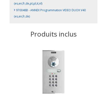
(es,en,fr,de,pt,pl,it,nl)
›
970048B - ANNEX Programmation VIDEO DUOX V40
(es,en,fr,de)
Produits inclus