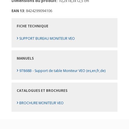
Dimensions du produit:
10,2x18,3x12,5 cm
EAN 13:
8424299094106
FICHE TECHNIQUE
›
SUPPORT BUREAU MONITEUR VEO
MANUELS
›
97868B - Support de table Moniteur VEO (es,en,fr,de)
CATALOGUES ET BROCHURES
›
BROCHURE MONITEUR VEO