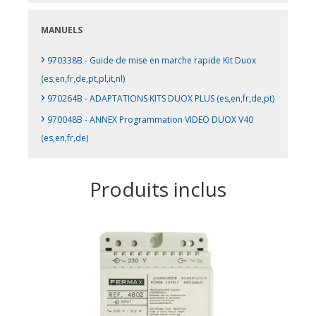
MANUELS
›
970338B - Guide de mise en marche rapide Kit Duox
(es,en,fr,de,pt,pl,it,nl)
›
970264B - ADAPTATIONS KITS DUOX PLUS (es,en,fr,de,pt)
›
970048B - ANNEX Programmation VIDEO DUOX V40
(es,en,fr,de)
Produits inclus