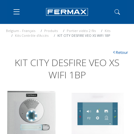
Belgium - Français
Produits
Portier vidéo 2 fils
Kits
Kits Contrôle d’Accès
KIT CITY DESFIRE VEO XS WIFI 1BP
‹
Retour
KIT CITY DESFIRE VEO XS
WIFI 1BP