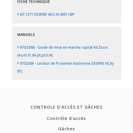
FICHE TECHNIQUE
›
KIT CITY DESFIRE VEO XS WIFI 1BP
MANUELS
›
970338B - Guide de mise en marche rapide Kit Duox
(es,en,fr,de,pt,pl,it,nl)
›
970206F - Lecteur de Proximité Autonome DESFIRE NCity
(fr)
CONTROLE D'ACCÈS ET GÂCHES
Contrôle d'accès
Gâches