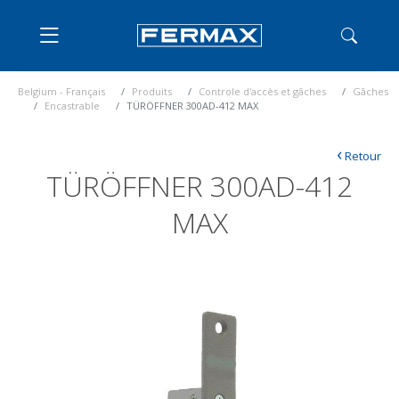
Belgium - Français
Produits
Controle d'accès et gâches
Gâches
Encastrable
TÜRÖFFNER 300AD-412 MAX
‹
Retour
TÜRÖFFNER 300AD-412
MAX