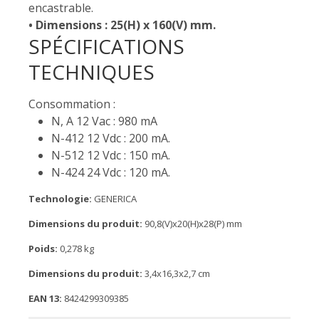
encastrable.
• Dimensions : 25(H) x 160(V) mm.
SPÉCIFICATIONS
TECHNIQUES
Consommation :
N, A 12 Vac : 980 mA
N-412 12 Vdc : 200 mA.
N-512 12 Vdc : 150 mA.
N-424 24 Vdc : 120 mA.
Technologie:
GENERICA
Dimensions du produit:
90,8(V)x20(H)x28(P) mm
Poids:
0,278 kg
Dimensions du produit:
3,4x16,3x2,7 cm
EAN 13:
8424299309385