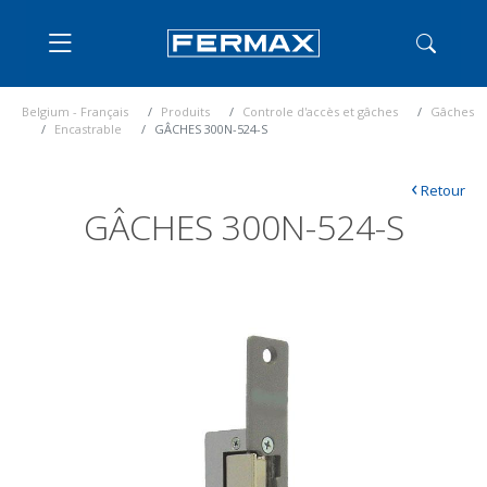
Belgium - Français
Produits
Controle d'accès et gâches
Gâches
Encastrable
GÂCHES 300N-524-S
‹
Retour
GÂCHES 300N-524-S