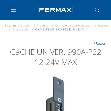
Belgium - Français
Produits
Controle d'accès et gâches
Gâches
Encastrable
GâCHE UNIVER. 990A-P22 12-24V MAX
‹
Retour
GâCHE UNIVER. 990A-P22
12-24V MAX