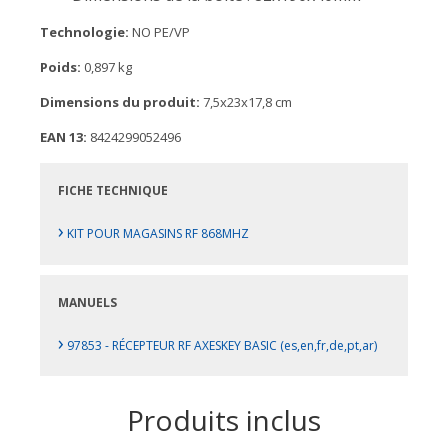
Technologie:
NO PE/VP
Poids:
0,897 kg
Dimensions du produit:
7,5x23x17,8 cm
EAN 13:
8424299052496
FICHE TECHNIQUE
›
KIT POUR MAGASINS RF 868MHZ
MANUELS
›
97853 - RÉCEPTEUR RF AXESKEY BASIC (es,en,fr,de,pt,ar)
Produits inclus