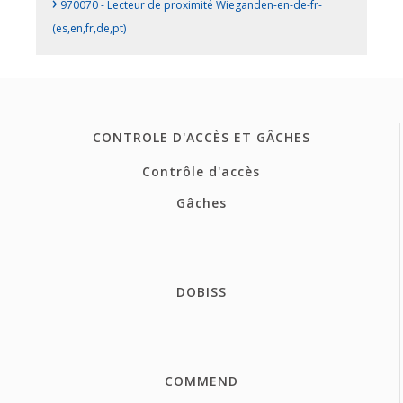
›
970070 - Lecteur de proximité Wieganden-en-de-fr-
(es,en,fr,de,pt)
CONTROLE D'ACCÈS ET GÂCHES
Contrôle d'accès
Gâches
DOBISS
COMMEND