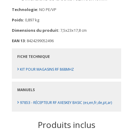
Technologie:
NO PE/VP
Poids:
0,897 kg
Dimensions du produit:
7,5x23x17,8 cm
EAN 13:
8424299052496
FICHE TECHNIQUE
›
KIT POUR MAGASINS RF 868MHZ
MANUELS
›
97853 - RÉCEPTEUR RF AXESKEY BASIC (es,en,fr,de,pt,ar)
Produits inclus