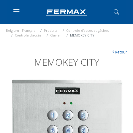
Belgium - Français
Produits
Controle d'accès et gâches
Controle d'accès
Clavier
MEMOKEY CITY
‹
Retour
MEMOKEY CITY