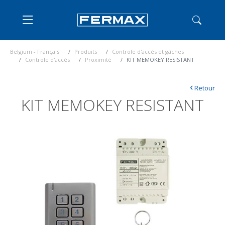
Belgium - Français
Produits
Controle d'accès et gâches
Controle d'accès
Proximité
KIT MEMOKEY RESISTANT
‹
Retour
KIT MEMOKEY RESISTANT