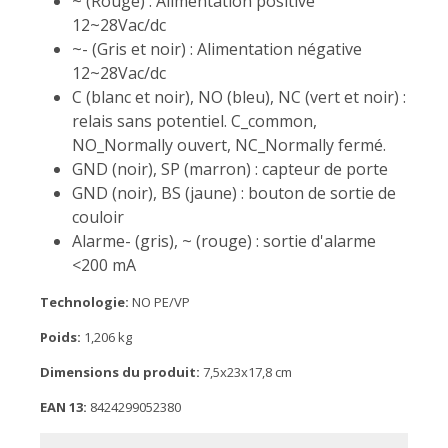
~ (Rouge) : Alimentation positive
12~28Vac/dc
~- (Gris et noir) : Alimentation négative
12~28Vac/dc
C (blanc et noir), NO (bleu), NC (vert et noir) :
relais sans potentiel. C_common,
NO_Normally ouvert, NC_Normally fermé.
GND (noir), SP (marron) : capteur de porte
GND (noir), BS (jaune) : bouton de sortie de
couloir
Alarme- (gris), ~ (rouge) : sortie d'alarme
<200 mA
Technologie:
NO PE/VP
Poids:
1,206 kg
Dimensions du produit:
7,5x23x17,8 cm
EAN 13:
8424299052380