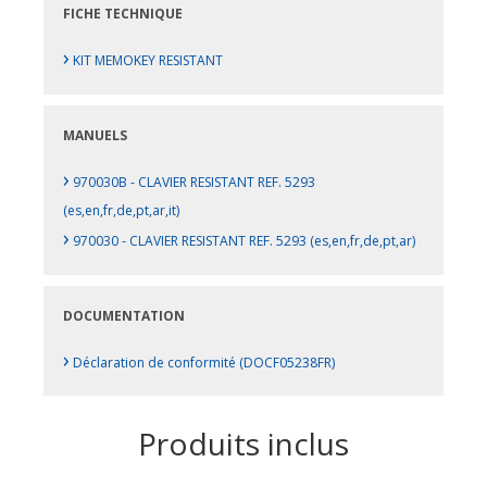
FICHE TECHNIQUE
›
KIT MEMOKEY RESISTANT
MANUELS
›
970030B - CLAVIER RESISTANT REF. 5293
(es,en,fr,de,pt,ar,it)
›
970030 - CLAVIER RESISTANT REF. 5293 (es,en,fr,de,pt,ar)
DOCUMENTATION
›
Déclaration de conformité (DOCF05238FR)
Produits inclus