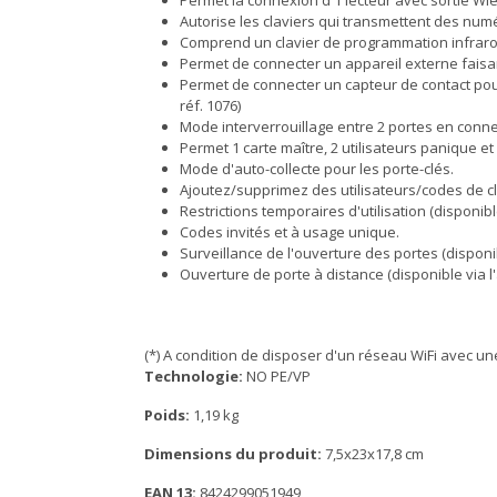
Permet la connexion d'1 lecteur avec sortie Wi
Autorise les claviers qui transmettent des numéros
Comprend un clavier de programmation infrar
Permet de connecter un appareil externe faisan
Permet de connecter un capteur de contact pour l
réf. 1076)
Mode interverrouillage entre 2 portes en connec
Permet 1 carte maître, 2 utilisateurs panique et 
Mode d'auto-collecte pour les porte-clés.
Ajoutez/supprimez des utilisateurs/codes de clav
Restrictions temporaires d'utilisation (disponible
Codes invités et à usage unique.
Surveillance de l'ouverture des portes (disponibl
Ouverture de porte à distance (disponible via l'
(*) A condition de disposer d'un réseau WiFi avec un
Technologie:
NO PE/VP
Poids:
1,19 kg
Dimensions du produit:
7,5x23x17,8 cm
EAN 13:
8424299051949