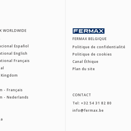
X WORLDWIDE
a
FERMAX BELGIQUE
acional Español
Politique de confidentialité
ational English
Politique de cookies
ational Français
Canal Éthique
al
Plan du site
d Kingdom
e
m - Français
CONTACT
m - Nederlands
Tel: +32 54 31 82 80
a
info@fermax.be
ka