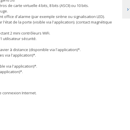
egand 26.
 de carte virtuelle 4 bits, 8 bits (ASCII) ou 10 bits.
›
ouge.
t office d'alarme (par exemple sirène ou signalisation LED).
'état de la porte (visible via l'application). (contact magnétique
tant 2 mini contrôleurs WiFi.
1 utilisateur sécurité.
ier à distance (disponible via l'application)*.
s via l'application)*.
e via l'application)*.
application)*.
e connexion Internet.