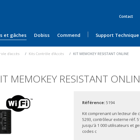
Contact
ès et gâches
Dobiss
Commend
Support Technique
role d'accès
Kits Contrôle d’Accès
KIT MEMOKEY RESISTANT ONLINE
IT MEMOKEY RESISTANT ONLI
Référence:
5194
Kit comprenant un lecteur de c
5293, contrôleur externe réf. 5
jusqu'à 1 000 utilisateurs et ge
codes c