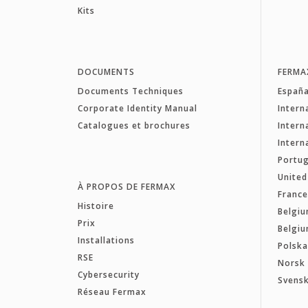
Kits
DOCUMENTS
FERMA
Documents Techniques
Españ
Corporate Identity Manual
Intern
Catalogues et brochures
Intern
Intern
Portug
Unite
À PROPOS DE FERMAX
Franc
Histoire
Belgiu
Prix
Belgiu
Installations
Polsk
RSE
Norsk
Cybersecurity
Svens
Réseau Fermax