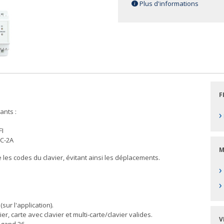
Plus d'informations
F
ants :
›
FI
DC-2A
M
e les codes du clavier, évitant ainsi les déplacements.
›
›
(sur l'application).
r, carte avec clavier et multi-carte/clavier valides.
V