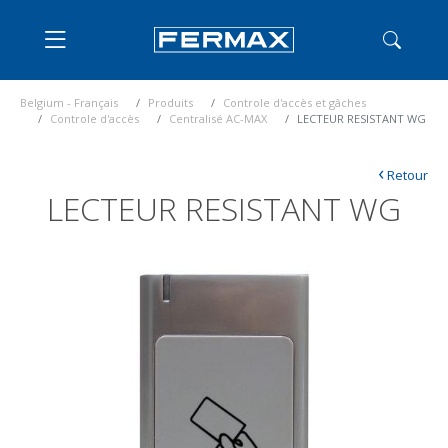
Belgium - Français
Produits
Controle d'accès et gâches
Controle d'accès
Centralisé AC-MAX
LECTEUR RESISTANT WG
‹
Retour
LECTEUR RESISTANT WG