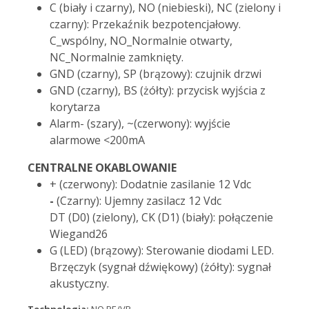
C (biały i czarny), NO (niebieski), NC (zielony i
czarny): Przekaźnik bezpotencjałowy.
C_wspólny, NO_Normalnie otwarty,
NC_Normalnie zamknięty.
GND (czarny), SP (brązowy): czujnik drzwi
GND (czarny), BS (żółty): przycisk wyjścia z
korytarza
Alarm- (szary), ~(czerwony): wyjście
alarmowe <200mA
CENTRALNE OKABLOWANIE
+ (czerwony): Dodatnie zasilanie 12 Vdc
-
(Czarny): Ujemny zasilacz 12 Vdc
DT (D0) (zielony), CK (D1) (biały): połączenie
Wiegand26
G (LED) (brązowy): Sterowanie diodami LED.
Brzęczyk (sygnał dźwiękowy) (żółty): sygnał
akustyczny.