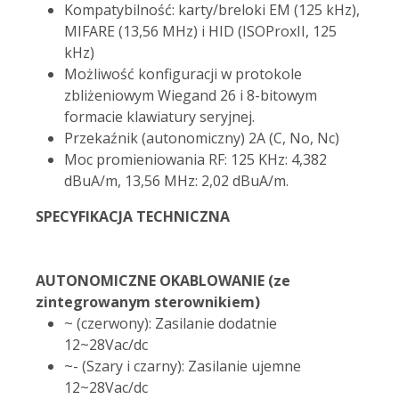
Kompatybilność: karty/breloki EM (125 kHz),
MIFARE (13,56 MHz) i HID (ISOProxII, 125
kHz)
Możliwość konfiguracji w protokole
zbliżeniowym Wiegand 26 i 8-bitowym
formacie klawiatury seryjnej.
Przekaźnik (autonomiczny) 2A (C, No, Nc)
Moc promieniowania RF: 125 KHz: 4,382
dBuA/m, 13,56 MHz: 2,02 dBuA/m.
SPECYFIKACJA TECHNICZNA
AUTONOMICZNE OKABLOWANIE (ze
zintegrowanym sterownikiem)
~ (czerwony): Zasilanie dodatnie
12~28Vac/dc
~- (Szary i czarny): Zasilanie ujemne
12~28Vac/dc