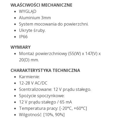
WŁAŚCIWOŚCI MECHANICZNE
WYGLĄD
Aluminium 3mm
System mocowania do powierzchni.
Ukryte śruby.
IP66
WYMIARY
Montaż powierzchniowy (55(W) x 147(V) x
20(D) mm.
CHARAKTERYSTYKA TECHNICZNA
Karmienie:
12-28 V AC/DC
Scentralizowane: 12 V prądu stałego.
Spożycie spoczynkowe:
12 V prądu stałego / 65 mA
Temperatura pracy: [-20°C, +60°C]
Wilgotność: [10%, 90%]