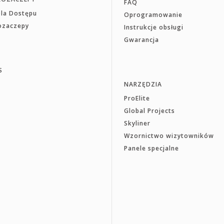
FAQ
ola Dostępu
Oprogramowanie
rozaczepy
Instrukcje obsługi
Gwarancja
S
NARZĘDZIA
ProElite
Global Projects
Skyliner
Wzornictwo wizytowników
Panele specjalne