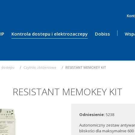
Kont
IP
Kontrola dostepu i elektrozaczepy
Dobiss
Wspa
a dostepu
Czytniki zbliżeniowe
RESISTANT MEMOKEY KIT
RESISTANT MEMOKEY KIT
Odniesienie:
5238
Autonomiczny zestaw antywand
bliskości dla maksymalnie 600