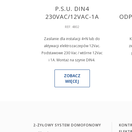
P.S.U. DIN4
230VAC/12VAC-1A
ODP
REF: 4802
Zasilanie dla instalacji 4+N lub do
K
aktywacji elektrozaczepów 12Vac.
z
Podstawowe 230 Vac / wtórne 12Vac
i 1A. Montaż na szynie DIN4.
ZOBACZ
WIĘCEJ
2-ŻYŁOWY SYSTEM DOMOFONOWY
KONTR
ELEKT