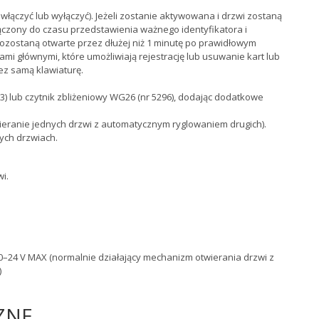
włączyć lub wyłączyć). Jeżeli zostanie aktywowana i drzwi zostaną
łączony do czasu przedstawienia ważnego identyfikatora i
 pozostaną otwarte przez dłużej niż 1 minutę po prawidłowym
ami głównymi, które umożliwiają rejestrację lub usuwanie kart lub
ez samą klawiaturę.
3) lub czytnik zbliżeniowy WG26 (nr 5296), dodając dodatkowe
ieranie jednych drzwi z automatycznym ryglowaniem drugich).
mych drzwiach.
i.
–24 V MAX (normalnie działający mechanizm otwierania drzwi z
)
ZNE