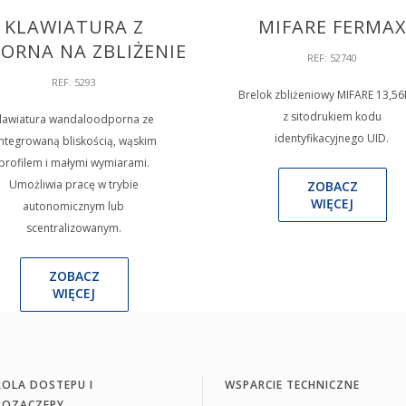
KLAWIATURA Z
MIFARE FERMA
ORNA NA ZBLIŻENIE
REF: 52740
REF: 5293
Brelok zbliżeniowy MIFARE 13,5
z sitodrukiem kodu
lawiatura wandaloodporna ze
identyfikacyjnego UID.
integrowaną bliskością, wąskim
profilem i małymi wymiarami.
Umożliwia pracę w trybie
ZOBACZ
WIĘCEJ
autonomicznym lub
scentralizowanym.
ZOBACZ
WIĘCEJ
OLA DOSTEPU I
WSPARCIE TECHNICZNE
ROZACZEPY