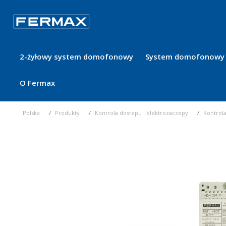
2-żyłowy system domofonowy
System domofonowy 
O Fermax
Polska
Produkty
Kontrola dostepu i elektrozaczepy
Kontrol