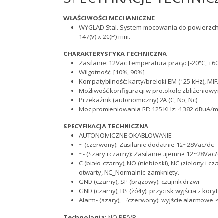
WŁAŚCIWOŚCI MECHANICZNE
WYGLĄD Stal. System mocowania do powierzchni
147(V) x 20(P) mm.
CHARAKTERYSTYKA TECHNICZNA
Zasilanie: 12Vac Temperatura pracy: [-20°C, +6
Wilgotność: [10%, 90%]
Kompatybilność: karty/breloki EM (125 kHz), MIFA
Możliwość konfiguracji w protokole zbliżeniowy
Przekaźnik (autonomiczny) 2A (C, No, Nc)
Moc promieniowania RF: 125 KHz: 4,382 dBuA/m,
SPECYFIKACJA TECHNICZNA
AUTONOMICZNE OKABLOWANIE
~ (czerwony): Zasilanie dodatnie 12~28Vac/dc
~- (Szary i czarny): Zasilanie ujemne 12~28Vac/
C (biało-czarny), NO (niebieski), NC (zielony i
otwarty, NC_Normalnie zamknięty.
GND (czarny), SP (brązowy): czujnik drzwi
GND (czarny), BS (żółty): przycisk wyjścia z kory
Alarm- (szary), ~(czerwony): wyjście alarmowe
Technologia:
NO PE/VP