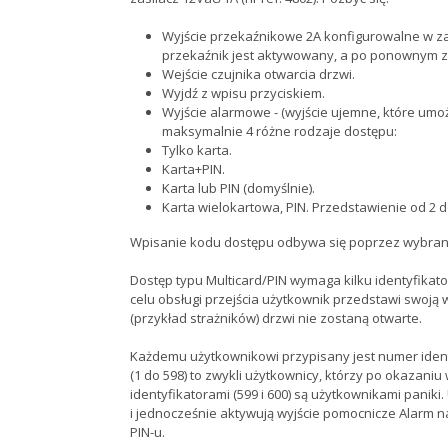
Wyjście przekaźnikowe 2A konfigurowalne w zakr
przekaźnik jest aktywowany, a po ponownym zb
Wejście czujnika otwarcia drzwi.
Wyjdź z wpisu przyciskiem.
Wyjście alarmowe - (wyjście ujemne, które umoż
maksymalnie 4 różne rodzaje dostępu:
Tylko karta.
Karta+PIN.
Karta lub PIN (domyślnie).
Karta wielokartowa, PIN. Przedstawienie od 2 d
Wpisanie kodu dostępu odbywa się poprzez wybranie 
Dostęp typu Multicard/PIN wymaga kilku identyfikato
celu obsługi przejścia użytkownik przedstawi swoją
(przykład strażników) drzwi nie zostaną otwarte.
Każdemu użytkownikowi przypisany jest numer identy
(1 do 598) to zwykli użytkownicy, którzy po okazaniu
identyfikatorami (599 i 600) są użytkownikami paniki
i jednocześnie aktywują wyjście pomocnicze Alarm n
PIN-u.