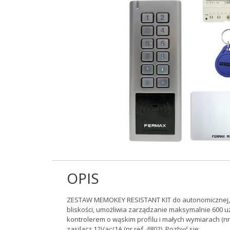
OPIS
ZESTAW MEMOKEY RESISTANT KIT do autonomicznej, w
bliskości, umożliwia zarządzanie maksymalnie 600 u
kontrolerem o wąskim profilu i małych wymiarach (nr 5
zasilacz 12Vac/1A (nr ref. 4802). Pozbyć się: