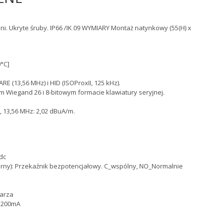
. Ukryte śruby. IP66 /IK 09 WYMIARY Montaż natynkowy (55(H) x
0°C]
RE (13,56 MHz) i HID (ISOProxII, 125 kHz).
m Wiegand 26 i 8-bitowym formacie klawiatury seryjnej.
 13,56 MHz: 2,02 dBuA/m.
dc
 czarny): Przekaźnik bezpotencjałowy. C_wspólny, NO_Normalnie
tarza
 <200mA