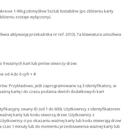
esie 1-99sg (domyślnie 5s) lub bistabilne (po zbliżeniu karty
liżeniu zostaje wyłączony).
liwia aktywację przekaźnika nr ref. 2013). Ta klawiatura umożliwia
o 9 ważnych kart lub pinów otworzy drzwi.
od 4 do 6 cyfr + #.
rów. Przykładowo, jeśli zaprogramowane są 3 identyfikatory, w
 ważną kartę i do czasu podania dwóch dodatkowych kart
fikacyjny zwany ID (od 1 do 600). Użytkownicy z identyfikatorem
 ważnej karty lub kodu otworzą drzwi. Użytkownicy z
. Użytkownicy ci po okazaniu ważnej karty lub kodu otwierają drzwi
a czas 1 minuty lub do momentu przedstawienia ważnej karty lub