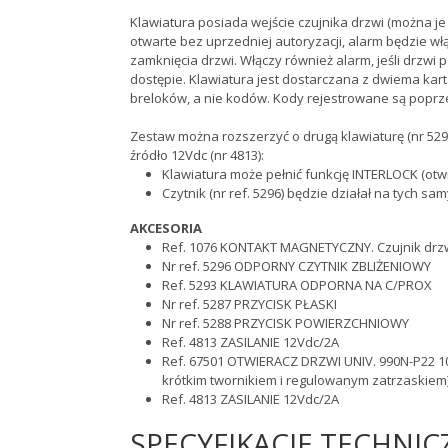
Klawiatura posiada wejście czujnika drzwi (można je 
otwarte bez uprzedniej autoryzacji, alarm będzie w
zamknięcia drzwi. Włączy również alarm, jeśli drzwi
dostępie. Klawiatura jest dostarczana z dwiema kart
breloków, a nie kodów. Kody rejestrowane są poprz
Zestaw można rozszerzyć o drugą klawiaturę (nr 529
źródło 12Vdc (nr 4813):
Klawiatura może pełnić funkcję INTERLOCK (otw
Czytnik (nr ref. 5296) będzie działał na tych sa
AKCESORIA
Ref. 1076 KONTAKT MAGNETYCZNY. Czujnik drzw
Nr ref. 5296 ODPORNY CZYTNIK ZBLIŻENIOWY
Ref. 5293 KLAWIATURA ODPORNA NA C/PROX
Nr ref. 5287 PRZYCISK PŁASKI
Nr ref. 5288 PRZYCISK POWIERZCHNIOWY
Ref. 4813 ZASILANIE 12Vdc/2A
Ref. 67501 OTWIERACZ DRZWI UNIV. 990N-P22 10
krótkim twornikiem i regulowanym zatrzaskiem
Ref. 4813 ZASILANIE 12Vdc/2A
SPECYFIKACJE TECHNIC