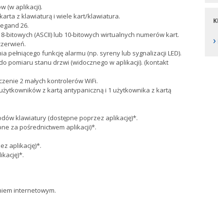
 (w aplikacji).
karta z klawiaturą i wiele kart/klawiatura.
K
iegand 26.
8-bitowych (ASCII) lub 10-bitowych wirtualnych numerów kart.
›
zerwień.
pełniącego funkcję alarmu (np. syreny lub sygnalizacji LED).
o pomiaru stanu drzwi (widocznego w aplikacji). (kontakt
zenie 2 małych kontrolerów WiFi.
 użytkowników z kartą antypaniczną i 1 użytkownika z kartą
w klawiatury (dostępne poprzez aplikację)*.
e za pośrednictwem aplikacji)*.
z aplikację)*.
kację)*.
eniem internetowym.