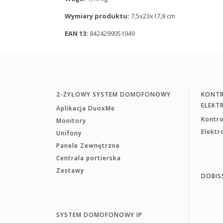
Wymiary produktu:
7,5x23x17,8 cm
EAN 13:
8424299051949
2-ŻYŁOWY SYSTEM DOMOFONOWY
KONTR
ELEKT
Aplikacja DuoxMe
Kontr
Monitory
Elekt
Unifony
Panele Zewnętrzne
Centrala portierska
Zestawy
DOBIS
SYSTEM DOMOFONOWY IP