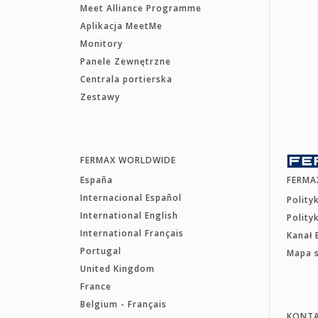
Meet Alliance Programme
Aplikacja MeetMe
Monitory
Panele Zewnętrzne
Centrala portierska
Zestawy
FERMAX WORLDWIDE
España
FERMA
Internacional Español
Polity
International English
Polity
International Français
Kanał 
Portugal
Mapa 
United Kingdom
France
Belgium - Français
KONT