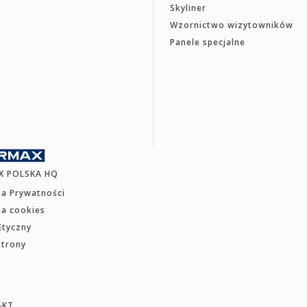
Skyliner
Wzornictwo wizytowników
Panele specjalne
X POLSKA HQ
ka Prywatności
ka cookies
Etyczny
strony
AKT