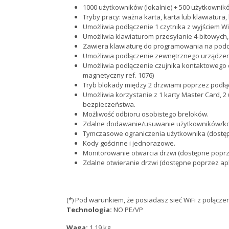
1000 użytkowników (lokalnie) + 500 użytkowników
Tryby pracy: ważna karta, karta lub klawiatura, 
Umożliwia podłączenie 1 czytnika z wyjściem W
Umożliwia klawiaturom przesyłanie 4-bitowych, 
Zawiera klawiaturę do programowania na podc
Umożliwia podłączenie zewnętrznego urządzenia 
Umożliwia podłączenie czujnika kontaktowego d
magnetyczny ref. 1076)
Tryb blokady między 2 drzwiami poprzez podłąc
Umożliwia korzystanie z 1 karty Master Card, 2
bezpieczeństwa.
Możliwość odbioru osobistego breloków.
Zdalne dodawanie/usuwanie użytkowników/kodó
Tymczasowe ograniczenia użytkownika (dostępn
Kody gościnne i jednorazowe.
Monitorowanie otwarcia drzwi (dostępne poprze
Zdalne otwieranie drzwi (dostępne poprzez apli
(*) Pod warunkiem, że posiadasz sieć WiFi z połącz
Technologia:
NO PE/VP
Waga:
1,19 kg