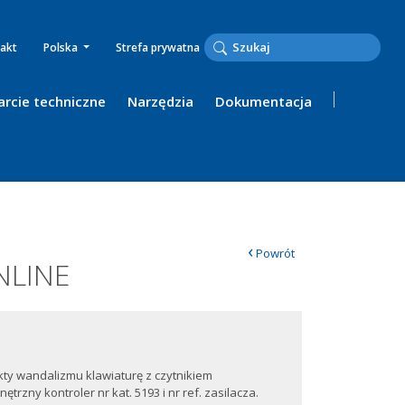
akt
Polska
Strefa prywatna
rcie techniczne
Narzędzia
Dokumentacja
‹
Powrót
NLINE
ty wandalizmu klawiaturę z czytnikiem
ętrzny kontroler nr kat. 5193 i nr ref. zasilacza.