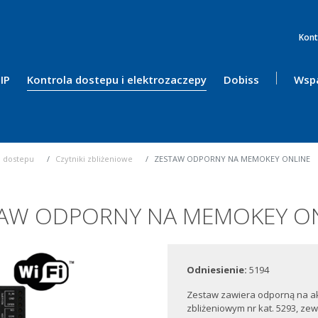
Kont
IP
Kontrola dostepu i elektrozaczepy
Dobiss
Wspa
a dostepu
Czytniki zbliżeniowe
ZESTAW ODPORNY NA MEMOKEY ONLINE
AW ODPORNY NA MEMOKEY O
Odniesienie:
5194
Zestaw zawiera odporną na ak
zbliżeniowym nr kat. 5293, zewn