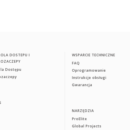
OLA DOSTEPU I
WSPARCIE TECHNICZNE
ROZACZEPY
FAQ
ola Dostępu
Oprogramowanie
rozaczepy
Instrukcje obsługi
Gwarancja
S
NARZĘDZIA
ProElite
Global Projects