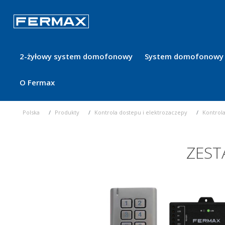
2-żyłowy system domofonowy
System domofonowy 
O Fermax
Polska
Produkty
Kontrola dostepu i elektrozaczepy
Kontrol
ZEST