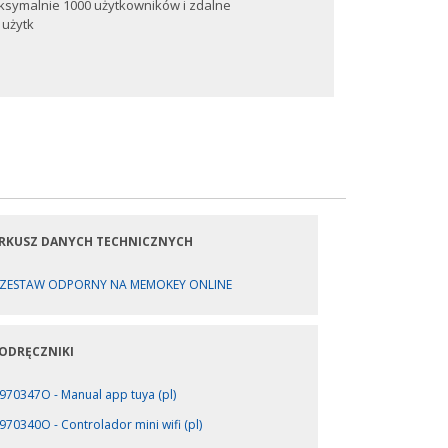
ksymalnie 1000 użytkowników i zdalne
 użytk
RKUSZ DANYCH TECHNICZNYCH
ZESTAW ODPORNY NA MEMOKEY ONLINE
ODRĘCZNIKI
970347O - Manual app tuya (pl)
970340O - Controlador mini wifi (pl)