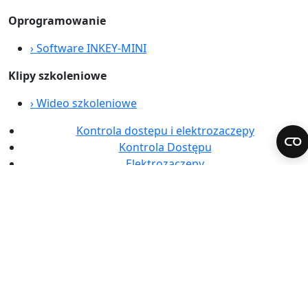
Oprogramowanie
›
Software INKEY-MINI
Klipy szkoleniowe
›
Wideo szkoleniowe
Kontrola dostepu i elektrozaczepy
Kontrola Dostępu
Elektrozaczepy
Dobiss
FERMAX WORLDWIDE
España
Internacional Español
International English
International Français
Portugal