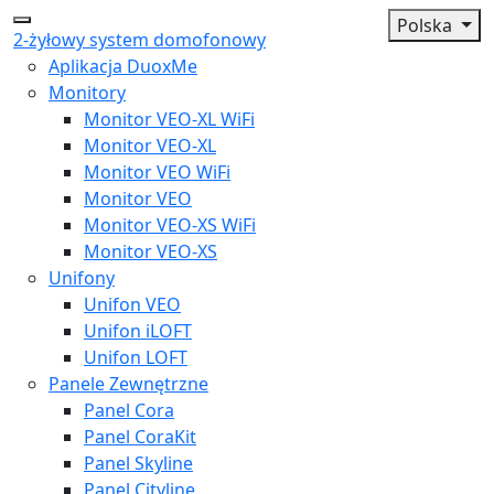
Polska
2-żyłowy system domofonowy
Aplikacja DuoxMe
Monitory
Monitor VEO-XL WiFi
Monitor VEO-XL
Monitor VEO WiFi
Monitor VEO
Monitor VEO-XS WiFi
Monitor VEO-XS
Unifony
Unifon VEO
Unifon iLOFT
Unifon LOFT
Panele Zewnętrzne
Panel Cora
Panel CoraKit
Panel Skyline
Panel Cityline