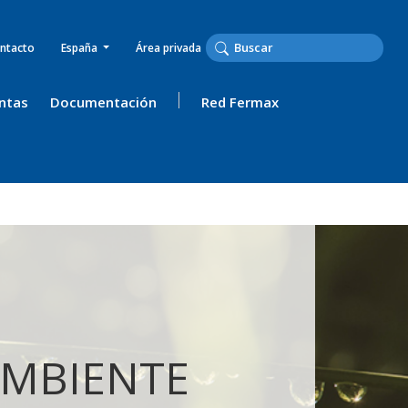
ntacto
España
Área privada
ntas
Documentación
Red Fermax
AMBIENTE