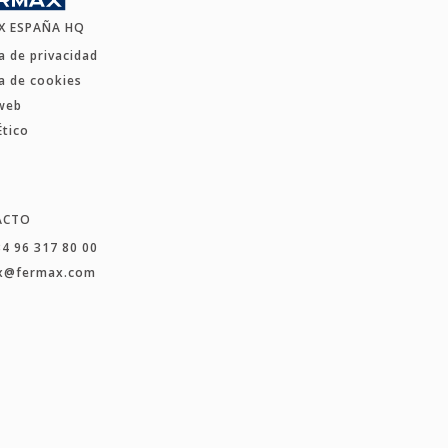
X ESPAÑA HQ
ca de privacidad
ca de cookies
web
Ético
ACTO
34 96 317 80 00
x@fermax.com