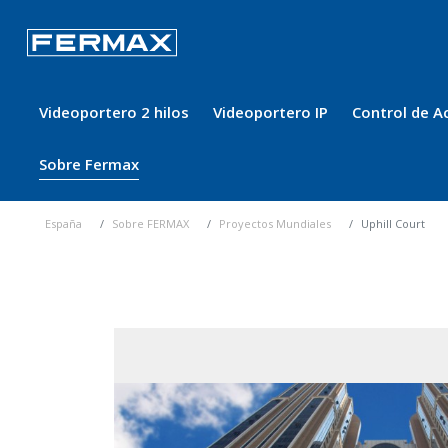
Videoportero 2 hilos
Videoportero IP
Control de A
Sobre Fermax
España
Sobre FERMAX
Proyectos Mundiales
Uphill Court