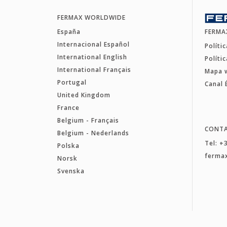
FERMAX WORLDWIDE
España
FERMA
Internacional Español
Políti
International English
Políti
International Français
Mapa 
Portugal
Canal 
United Kingdom
France
Belgium - Français
CONT
Belgium - Nederlands
Tel: +
Polska
ferma
Norsk
Svenska