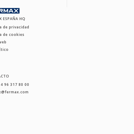
X ESPAÑA HQ
ca de privacidad
ca de cookies
web
Ético
ACTO
34 96 317 80 00
x@fermax.com