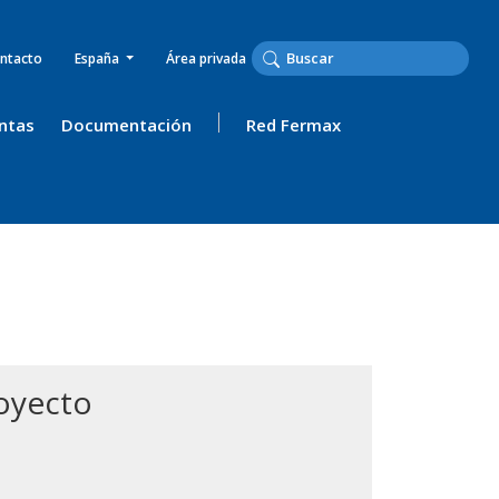
ntacto
España
Área privada
ntas
Documentación
Red Fermax
royecto