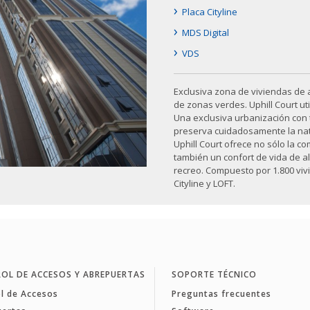
›
Placa Cityline
›
MDS Digital
›
VDS
Exclusiva zona de viviendas de
de zonas verdes. Uphill Court ut
Una exclusiva urbanización con t
preserva cuidadosamente la nat
Uphill Court ofrece no sólo la c
también un confort de vida de al
recreo. Compuesto por 1.800 viv
Cityline y LOFT.
OL DE ACCESOS Y ABREPUERTAS
SOPORTE TÉCNICO
l de Accesos
Preguntas frecuentes