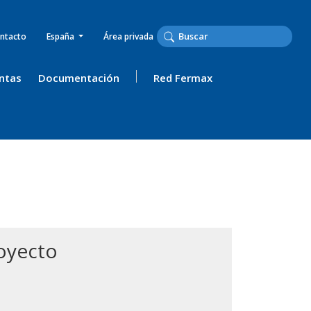
ntacto
España
Área privada
ntas
Documentación
Red Fermax
royecto