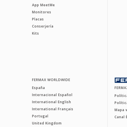
App MeetMe
Monitores
Placas
Conserjería
Kits
FERMAX WORLDWIDE
España
FERMA
Internacional Español
Políti
International English
Políti
International Français
Mapa 
Portugal
Canal 
United Kingdom