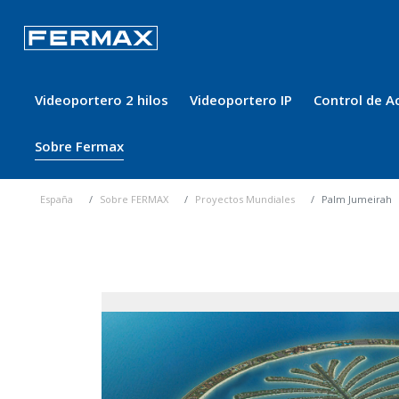
Videoportero 2 hilos
Videoportero IP
Control de A
Sobre Fermax
España
Sobre FERMAX
Proyectos Mundiales
Palm Jumeirah