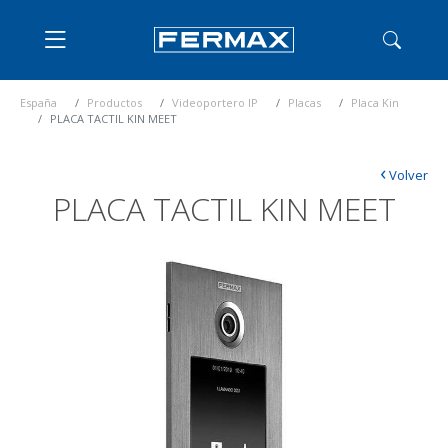
España
Productos
Videoportero IP
Placas
Placa Kin
PLACA TACTIL KIN MEET
‹
Volver
PLACA TACTIL KIN MEET