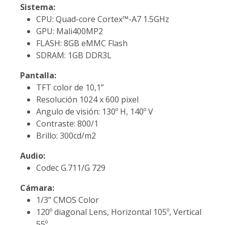
Sistema:
CPU: Quad-core Cortex™-A7 1.5GHz
GPU: Mali400MP2
FLASH: 8GB eMMC Flash
SDRAM: 1GB DDR3L
Pantalla:
TFT color de 10,1”
Resolución 1024 x 600 pixel
Angulo de visión: 130º H, 140º V
Contraste: 800/1
Brillo: 300cd/m2
Audio:
Codec G.711/G 729
Cámara:
1/3” CMOS Color
120º diagonal Lens, Horizontal 105º, Vertical
55º