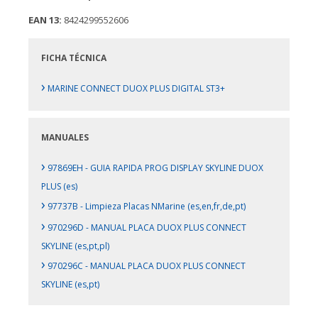
EAN 13:
8424299552606
FICHA TÉCNICA
›
MARINE CONNECT DUOX PLUS DIGITAL ST3+
MANUALES
›
97869EH - GUIA RAPIDA PROG DISPLAY SKYLINE DUOX
PLUS (es)
›
97737B - Limpieza Placas NMarine (es,en,fr,de,pt)
›
970296D - MANUAL PLACA DUOX PLUS CONNECT
SKYLINE (es,pt,pl)
›
970296C - MANUAL PLACA DUOX PLUS CONNECT
SKYLINE (es,pt)