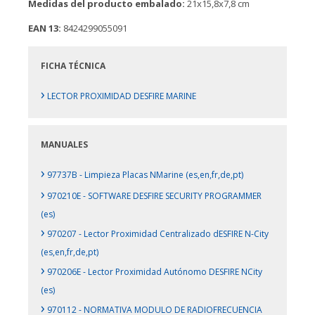
Medidas del producto embalado:
21x15,8x7,8 cm
EAN 13:
8424299055091
FICHA TÉCNICA
›
LECTOR PROXIMIDAD DESFIRE MARINE
MANUALES
›
97737B - Limpieza Placas NMarine (es,en,fr,de,pt)
›
970210E - SOFTWARE DESFIRE SECURITY PROGRAMMER
(es)
›
970207 - Lector Proximidad Centralizado dESFIRE N-City
(es,en,fr,de,pt)
›
970206E - Lector Proximidad Autónomo DESFIRE NCity
(es)
›
970112 - NORMATIVA MODULO DE RADIOFRECUENCIA