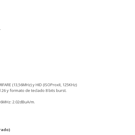
.
IFARE (13,56MHz) y HID (ISOProxII, 125KHz)
6 y formato de teclado 8 bits burst.
,56MHz: 2.02dBuA/m.
rado)