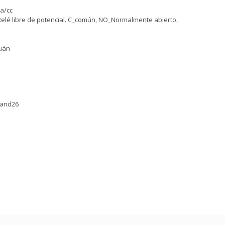
ca/cc
Relé libre de potencial. C_común, NO_Normalmente abierto,
guán
egand26