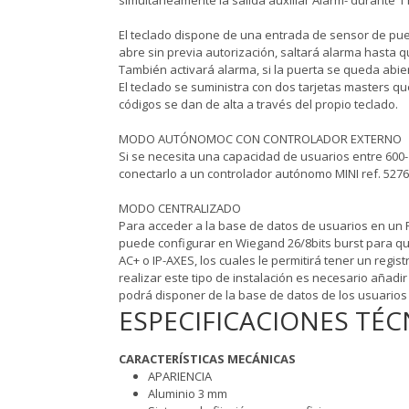
simultáneamente la salida auxiliar Alarm- durante 1
El teclado dispone de una entrada de sensor de puert
abre sin previa autorización, saltará alarma hasta qu
También activará alarma, si la puerta se queda abi
El teclado se suministra con dos tarjetas masters que
códigos se dan de alta a través del propio teclado.
MODO AUTÓNOMOC CON CONTROLADOR EXTERNO
Si se necesita una capacidad de usuarios entre 600-
conectarlo a un controlador autónomo MINI ref. 527
MODO CENTRALIZADO
Para acceder a la base de datos de usuarios en un P
puede configurar en Wiegand 26/8bits burst para q
AC+ o IP-AXES, los cuales le permitirá tener un regi
realizar este tipo de instalación es necesario añadir
podrá disponer de la base de datos de los usuarios y 
ESPECIFICACIONES TÉC
CARACTERÍSTICAS MECÁNICAS
APARIENCIA
Aluminio 3 mm