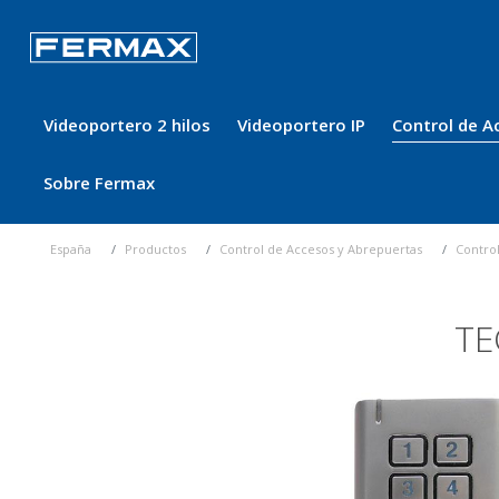
Videoportero 2 hilos
Videoportero IP
Control de A
Sobre Fermax
España
Productos
Control de Accesos y Abrepuertas
Contro
TE