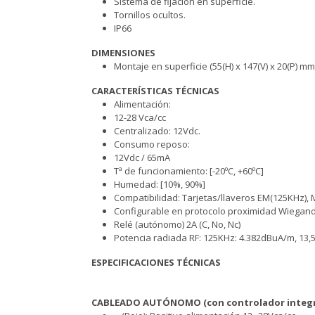
Sistema de fijación en superficie.
Tornillos ocultos.
IP66
DIMENSIONES
Montaje en superficie (55(H) x 147(V) x 20(P) mm
CARACTERÍSTICAS TÉCNICAS
Alimentación:
12-28 Vca/cc
Centralizado: 12Vdc.
Consumo reposo:
12Vdc / 65mA
Tª de funcionamiento: [-20ºC, +60ºC]
Humedad: [10%, 90%]
Compatibilidad: Tarjetas/llaveros EM(125KHz), M
Configurable en protocolo proximidad Wiegand 2
Relé (autónomo) 2A (C, No, Nc)
Potencia radiada RF: 125KHz: 4.382dBuA/m, 13
ESPECIFICACIONES TÉCNICAS
CABLEADO AUTÓNOMO (con controlador integ