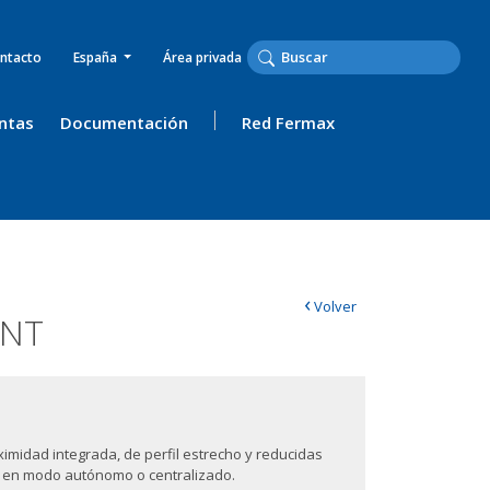
ntacto
España
Área privada
ntas
Documentación
Red Fermax
‹
Volver
ANT
imidad integrada, de perfil estrecho y reducidas
r en modo autónomo o centralizado.