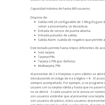
Capacidad máxima de hasta 600 usuarios.
Dispone de:
Salida relé 2A configurable de 1-99sg (5sg por de
volver a presentarla, se desactiva).
Entrada de sensor de puerta abierta.
Entrada pulsador de salida.
Salida Alarm- (salida de negativo que permite ac
Este teclado permite hasta 4 tipos diferentes de acc
Solo tarjeta
Tarjeta+PIN.
Tarjeta o PIN (por defecto)
Multitarjeta, PIN.
Al presentar de 2 a 9 tarjetas o pins válidos se abrir
introduciendo el código de 4 a 6 dígitos + #. El acce
siempre acompañado. Por ejemplo, si se programa con
usuario con su tarjeta válida y hasta que no pasen la
no se abrirá. A cada usuario se le asocia un número d
son usuarios estándar que al presentar una tarjeta o
son usuarios de pánico, estos usuarios al presentar 