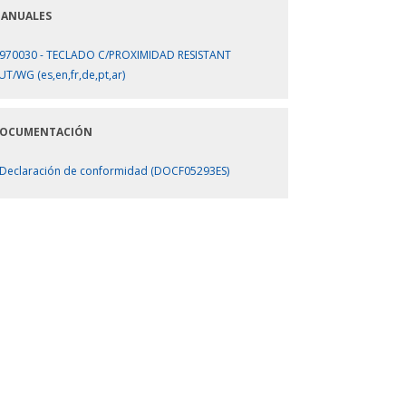
ANUALES
970030 - TECLADO C/PROXIMIDAD RESISTANT
UT/WG (es,en,fr,de,pt,ar)
OCUMENTACIÓN
Declaración de conformidad (DOCF05293ES)