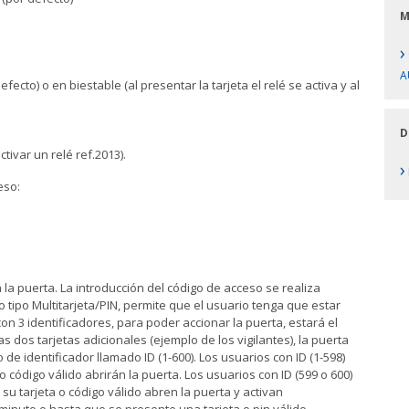
M
›
A
fecto) o en biestable (al presentar la tarjeta el relé se activa y al
D
tivar un relé ref.2013).
›
eso:
á la puerta. La introducción del código de acceso se realiza
so tipo Multitarjeta/PIN, permite que el usuario tenga que estar
 3 identificadores, para poder accionar la puerta, estará el
s dos tarjetas adicionales (ejemplo de los vigilantes), la puerta
e identificador llamado ID (1-600). Los usuarios con ID (1-598)
 código válido abrirán la puerta. Los usuarios con ID (599 o 600)
su tarjeta o código válido abren la puerta y activan