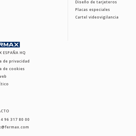
Diseño de tarjeteros
Placas especiales
Cartel videovigilancia
X ESPAÑA HQ
ca de privacidad
ca de cookies
web
Ético
ACTO
34 96 317 80 00
x@fermax.com