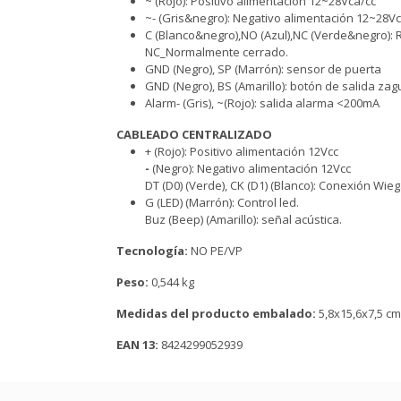
~ (Rojo): Positivo alimentación 12~28Vca/cc
~- (Gris&negro): Negativo alimentación 12~28V
C (Blanco&negro),NO (Azul),NC (Verde&negro): 
NC_Normalmente cerrado.
GND (Negro), SP (Marrón): sensor de puerta
GND (Negro), BS (Amarillo): botón de salida za
Alarm- (Gris), ~(Rojo): salida alarma <200mA
CABLEADO CENTRALIZADO
+ (Rojo): Positivo alimentación 12Vcc
-
(Negro): Negativo alimentación 12Vcc
DT (D0) (Verde), CK (D1) (Blanco): Conexión Wi
G (LED) (Marrón): Control led.
Buz (Beep) (Amarillo): señal acústica.
Tecnología:
NO PE/VP
Peso:
0,544 kg
Medidas del producto embalado:
5,8x15,6x7,5 cm
EAN 13:
8424299052939