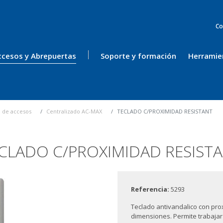
Co
ccesos y Abrepuertas
Soporte y formación
Herramie
l de accesos
Centralizado AC-MAX
TECLADO C/PROXIMIDAD RESISTANT
CLADO C/PROXIMIDAD RESIST
Referencia:
5293
Teclado antivandalico con prox
dimensiones. Permite trabaja