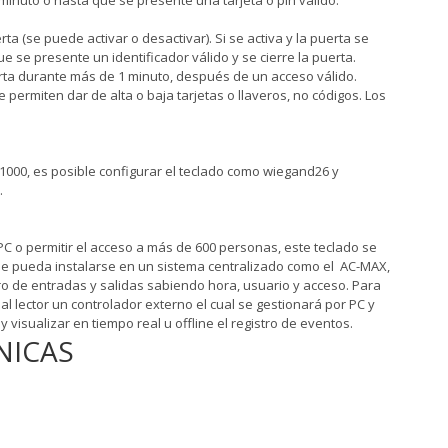
 minuto o hasta que se presente una tarjeta o pin válido.
a (se puede activar o desactivar). Si se activa y la puerta se
e se presente un identificador válido y se cierre la puerta.
erta durante más de 1 minuto, después de un acceso válido.
 permiten dar de alta o baja tarjetas o llaveros, no códigos. Los
1000, es posible configurar el teclado como wiegand26 y
6.
C o permitir el acceso a más de 600 personas, este teclado se
ue pueda instalarse en un sistema centralizado como el AC-MAX,
stro de entradas y salidas sabiendo hora, usuario y acceso. Para
 al lector un controlador externo el cual se gestionará por PC y
visualizar en tiempo real u offline el registro de eventos.
NICAS