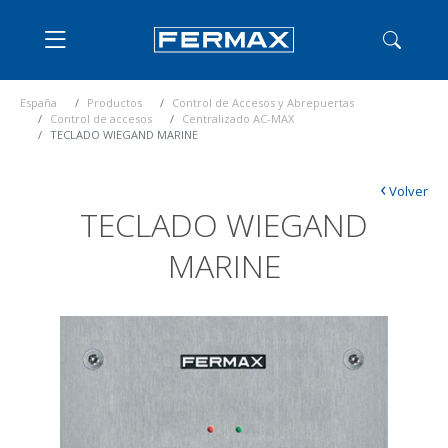
España
Productos
Control de Accesos y Abrepuertas
Control de accesos
Centralizado AC-MAX
TECLADO WIEGAND MARINE
‹
Volver
TECLADO WIEGAND
MARINE