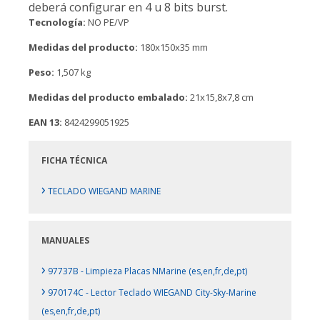
deberá configurar en 4 u 8 bits burst.
Tecnología:
NO PE/VP
Medidas del producto:
180x150x35 mm
Peso:
1,507 kg
Medidas del producto embalado:
21x15,8x7,8 cm
EAN 13:
8424299051925
FICHA TÉCNICA
›
TECLADO WIEGAND MARINE
MANUALES
›
97737B - Limpieza Placas NMarine (es,en,fr,de,pt)
›
970174C - Lector Teclado WIEGAND City-Sky-Marine
(es,en,fr,de,pt)