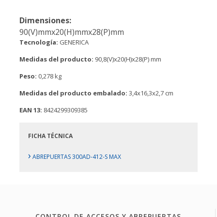
Dimensiones:
90(V)mmx20(H)mmx28(P)mm
Tecnología:
GENERICA
Medidas del producto:
90,8(V)x20(H)x28(P) mm
Peso:
0,278 kg
Medidas del producto embalado:
3,4x16,3x2,7 cm
EAN 13:
8424299309385
FICHA TÉCNICA
›
ABREPUERTAS 300AD-412-S MAX
CONTROL DE ACCESOS Y ABREPUERTAS