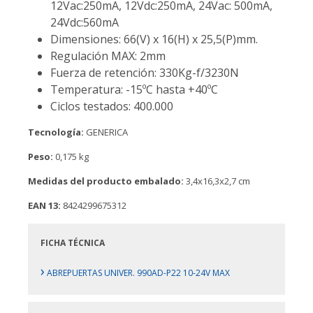
12Vac:250mA, 12Vdc:250mA, 24Vac: 500mA,
24Vdc:560mA
Dimensiones: 66(V) x 16(H) x 25,5(P)mm.
Regulación MAX: 2mm
Fuerza de retención: 330Kg-f/3230N
Temperatura: -15ºC hasta +40ºC
Ciclos testados: 400.000
Tecnología:
GENERICA
Peso:
0,175 kg
Medidas del producto embalado:
3,4x16,3x2,7 cm
EAN 13:
8424299675312
FICHA TÉCNICA
›
ABREPUERTAS UNIVER. 990AD-P22 10-24V MAX