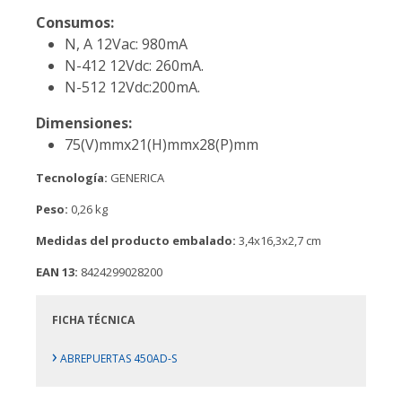
Consumos:
N, A 12Vac: 980mA
N-412 12Vdc: 260mA.
N-512 12Vdc:200mA.
Dimensiones:
75(V)mmx21(H)mmx28(P)mm
Tecnología:
GENERICA
Peso:
0,26 kg
Medidas del producto embalado:
3,4x16,3x2,7 cm
EAN 13:
8424299028200
FICHA TÉCNICA
›
ABREPUERTAS 450AD-S