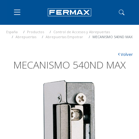
España
Productos
Control de Accesos y Abrepuertas
Abrepuertas
Abrepuertas Empotrar
MECANISMO 540ND MAX
‹
Volver
MECANISMO 540ND MAX