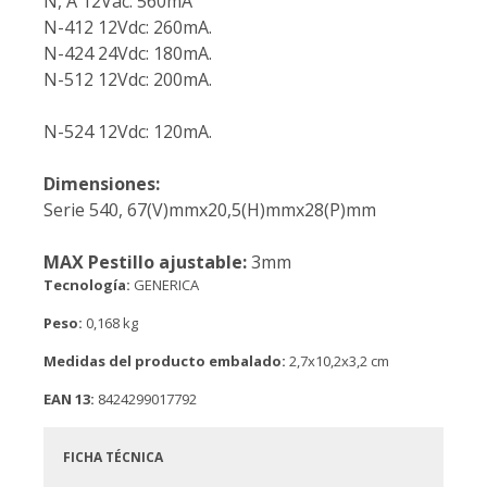
N, A 12Vac: 560mA
N-412 12Vdc: 260mA.
N-424 24Vdc: 180mA.
N-512 12Vdc: 200mA.
N-524 12Vdc: 120mA.
Dimensiones:
Serie 540, 67(V)mmx20,5(H)mmx28(P)mm
MAX Pestillo ajustable:
3mm
Tecnología:
GENERICA
Peso:
0,168 kg
Medidas del producto embalado:
2,7x10,2x3,2 cm
EAN 13:
8424299017792
FICHA TÉCNICA