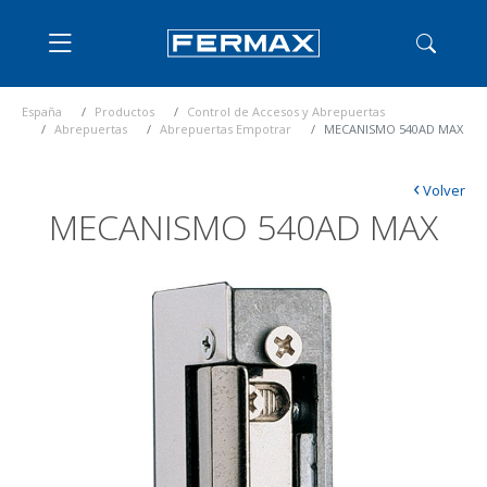
España
Productos
Control de Accesos y Abrepuertas
Abrepuertas
Abrepuertas Empotrar
MECANISMO 540AD MAX
‹
Volver
MECANISMO 540AD MAX