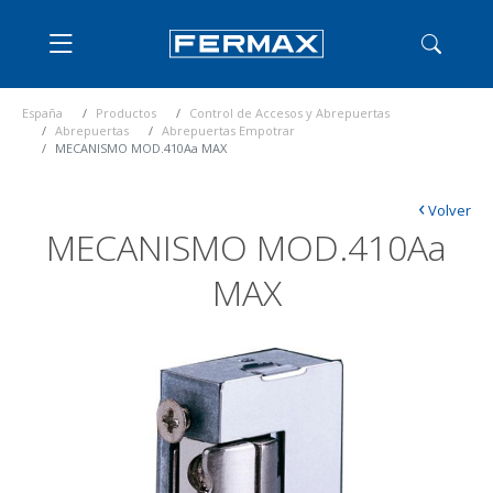
España
Productos
Control de Accesos y Abrepuertas
Abrepuertas
Abrepuertas Empotrar
MECANISMO MOD.410Aa MAX
‹
Volver
MECANISMO MOD.410Aa
MAX