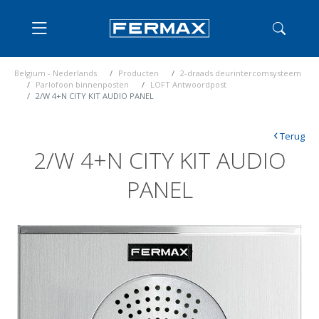
Belgium - Nederlands
Producten
2-draads deurintercomsysteem
Parlofoon binnenposten
LOFT Antwoordpost
2/W 4+N CITY KIT AUDIO PANEL
‹
Terug
2/W 4+N CITY KIT AUDIO
PANEL