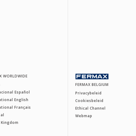
X WORLDWIDE
a
FERMAX BELGIUM
acional Español
Privacybeleid
ational English
Cookiesbeleid
ational Français
Ethical Channel
al
Webmap
d Kingdom
e