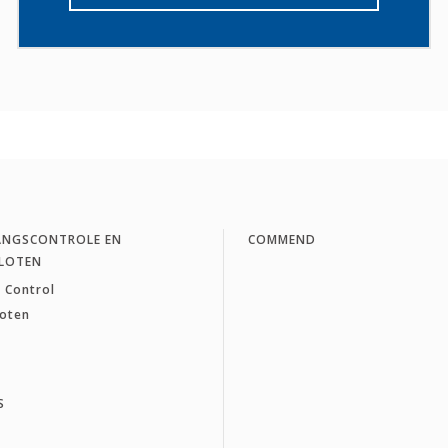
ANGSCONTROLE EN
COMMEND
LOTEN
 Control
loten
S