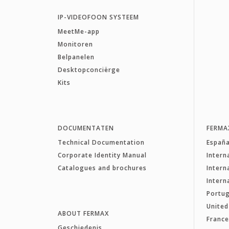
IP-VIDEOFOON SYSTEEM
MeetMe-app
Monitoren
Belpanelen
Desktopconciërge
Kits
DOCUMENTATEN
FERMA
Technical Documentation
Españ
Corporate Identity Manual
Intern
Catalogues and brochures
Intern
Intern
Portug
Unite
ABOUT FERMAX
Franc
Geschiedenis