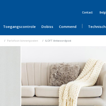
Contact
Belg
Toegangscontrole
Dobiss
Commend
Technisch
Parlofoon binnenposten
ILOFT Antwoordpost