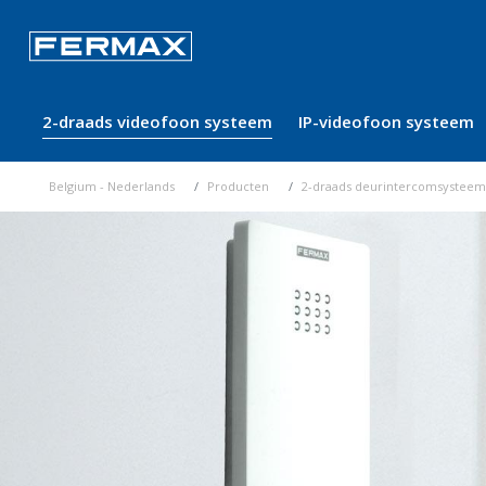
2-draads videofoon systeem
IP-videofoon systeem
Belgium - Nederlands
Producten
2-draads deurintercomsysteem