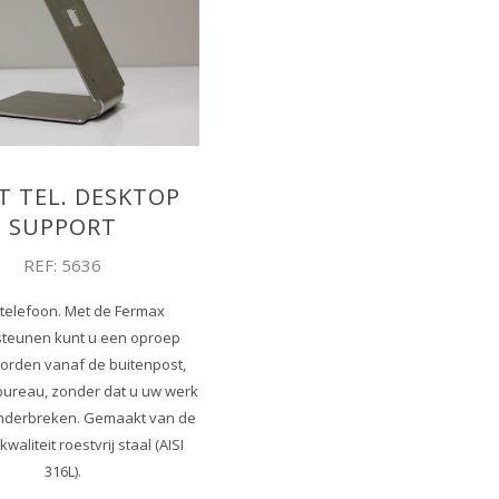
T TEL. DESKTOP
SUPPORT
REF: 5636
-telefoon. Met de Fermax
teunen kunt u een oproep
rden vanaf de buitenpost,
bureau, zonder dat u uw werk
onderbreken. Gemaakt van de
waliteit roestvrij staal (AISI
316L).