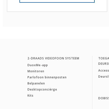
2-DRAADS VIDEOFOON SYSTEEM
TOEG
DEURS
DuoxMe-app
Access
Monitoren
Deurs
Parlofoon binnenposten
Belpanelen
Desktopconciërge
Kits
DOBIS