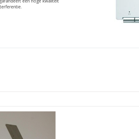
 garandeert een hoge kwaliteit
erferentie.