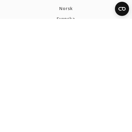
Norsk
Svenska
FERMAX BELGIUM
Privacybeleid
Cookiesbeleid
Ethical Channel
Webmap
CONTACT