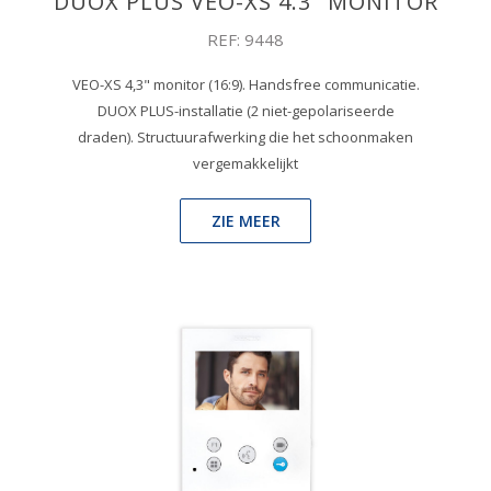
DUOX PLUS VEO-XS 4.3" MONITOR
REF: 9448
VEO-XS 4,3" monitor (16:9). Handsfree communicatie.
DUOX PLUS-installatie (2 niet-gepolariseerde
draden). Structuurafwerking die het schoonmaken
vergemakkelijkt
ZIE MEER