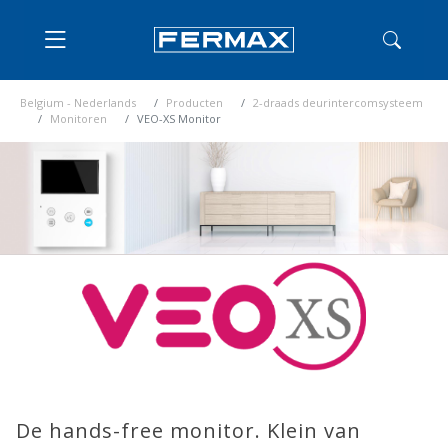
Belgium - Nederlands
Producten
2-draads deurintercomsysteem
Monitoren
VEO-XS Monitor
De hands-free monitor. Klein van