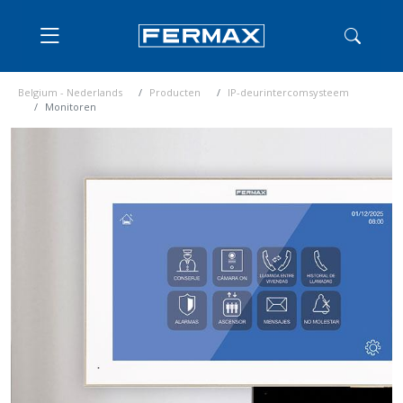
Belgium - Nederlands
Producten
IP-deurintercomsysteem
Monitoren