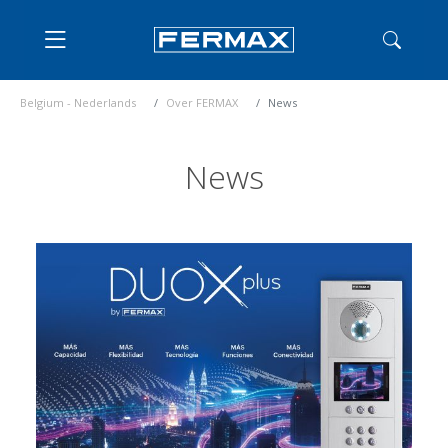
Belgium - Nederlands
Over FERMAX
News
News