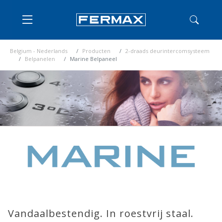
Belgium - Nederlands
Producten
2-draads deurintercomsysteem
Belpanelen
Marine Belpaneel
Vandaalbestendig. In roestvrij staal.