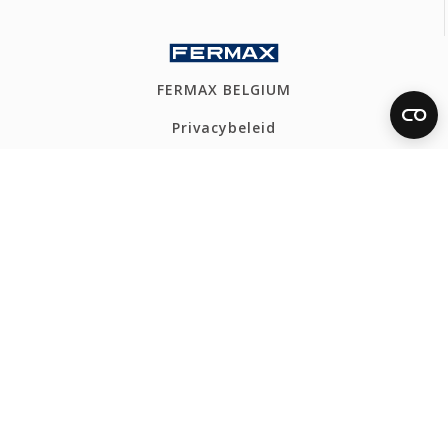
FERMAX BELGIUM
Privacybeleid
Cookiesbeleid
Ethical Channel
Webmap
CONTACT
Tel: +32 54 31 82 80
info@fermax.be