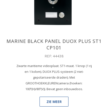
MARINE BLACK PANEL DUOX PLUS ST1
CP101
REF: 44438
Zwarte maritieme videoplaat. ST1-maat. 1 knop (1 rij
en 1 kolom). DUOX PLUS-systeem (2 niet-
gepolariseerde draden). Met
GROOTHOEKKLEURENcamera (hoeken:
100º(H)/80º(V)). Bevat geen inbouwdoos.
ZIE MEER