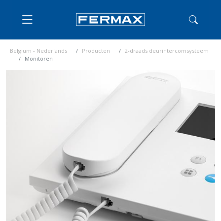
Belgium - Nederlands
Producten
2-draads deurintercomsysteem
Monitoren